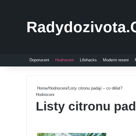
Radydozivota.
Doporuceni
Hodnoceni
Lifehacks
Moderni reseni
Home
/
Hodnoceni
/
Listy citronu padají – co dělat?
Hodnoceni
Listy citronu pad