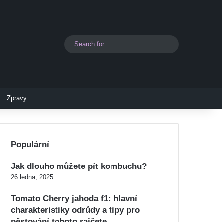
Search
Switch skin
for
Zpravy
Populární
Jak dlouho můžete pít kombuchu?
26 ledna, 2025
Tomato Cherry jahoda f1: hlavní
charakteristiky odrůdy a tipy pro
pěstování tohoto rajčete