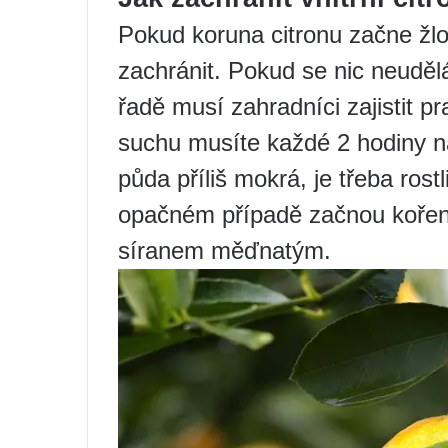
Pokud koruna citronu začne žlo
zachránit. Pokud se nic neudělá
řadě musí zahradníci zajistit p
suchu musíte každé 2 hodiny nav
půda příliš mokrá, je třeba rost
opačném případě začnou kořeny
síranem měďnatým.