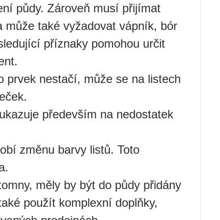
žení půdy. Zároveň musí přijímat
na může také vyžadovat vápník, bór
ledující příznaky pomohou určit
ent.
 prvek nestačí, může se na listech
teček.
lí ukazuje především na nedostatek
bí změnu barvy listů. Toto
a.
tomny, měly by být do půdy přidány
také použít komplexní doplňky,