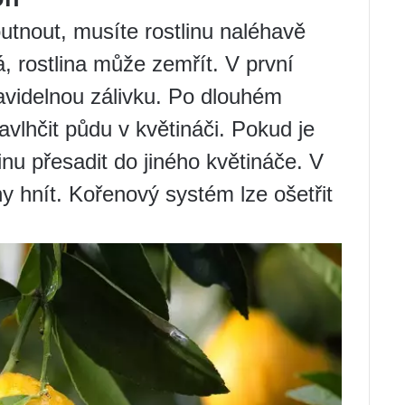
utnout, musíte rostlinu naléhavě
, rostlina může zemřít. V první
ravidelnou zálivku. Po dlouhém
lhčit půdu v ​​květináči. Pokud je
linu přesadit do jiného květináče. V
 hnít. Kořenový systém lze ošetřit