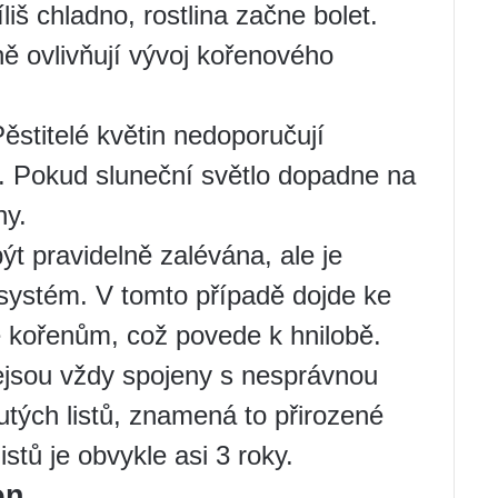
liš chladno, rostlina začne bolet.
ně ovlivňují vývoj kořenového
ěstitelé květin nedoporučují
ně. Pokud sluneční světlo dopadne na
ny.
t pravidelně zalévána, ale je
í systém. V tomto případě dojde ke
 kořenům, což povede k hnilobě.
 nejsou vždy spojeny s nesprávnou
utých listů, znamená to přirozené
istů je obvykle asi 3 roky.
on