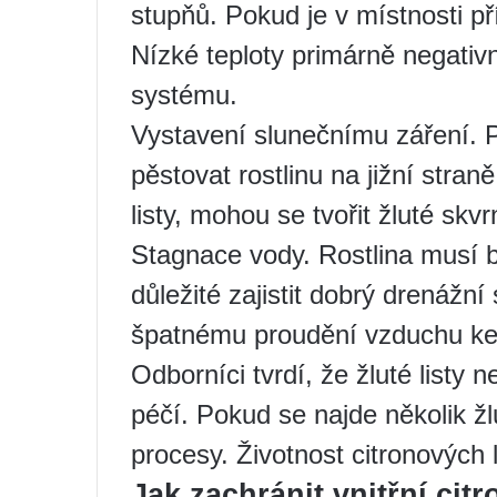
stupňů. Pokud je v místnosti pří
Nízké teploty primárně negativ
systému.
Vystavení slunečnímu záření. P
pěstovat rostlinu na jižní stra
listy, mohou se tvořit žluté skvr
Stagnace vody. Rostlina musí bý
důležité zajistit dobrý drenážn
špatnému proudění vzduchu ke
Odborníci tvrdí, že žluté listy
péčí. Pokud se najde několik žl
procesy. Životnost citronových l
Jak zachránit vnitřní citr