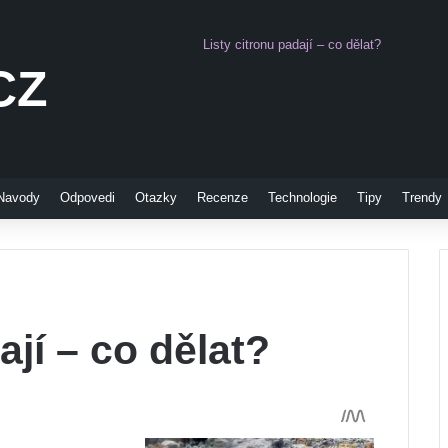
Listy citronu padají – co dělat?
CZ
Pinterest
Navody
Odpovedi
Otazky
Recenze
Technologie
Tipy
Trendy
ají – co dělat?