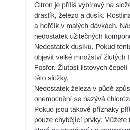
Citron je příliš vybíravý na slo
draslík, železo a dusík. Rostli
a hořčík v malých dávkách. Nás
nedostatek užitečných kompon
Nedostatek dusíku. Pokud tento
objevit velké množství žlutých 
Fosfor. Žlutost listových čepe
této složky.
Nedostatek železa v půdě způso
onemocnění se nazývá chloróz
Pokud jsou takové příznaky pří
pouze chybějící prvky. Můžete 