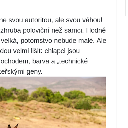
e svou autoritou, ale svou váhou!
zhruba poloviční než samci. Hodně
 velká, potomstvo nebude malé. Ale
ou velmi lišit: chlapci jsou
ochodem, barva a „technické
teřskými geny.