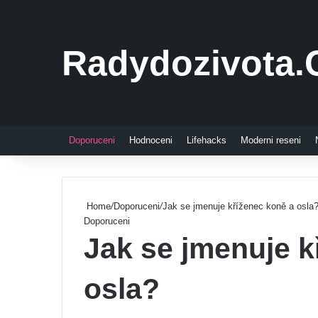
Radydozivota.
Doporuceni
Hodnoceni
Lifehacks
Moderni reseni
Home
/
Doporuceni
/
Jak se jmenuje kříženec koně a osla
Doporuceni
Jak se jmenuje k
osla?