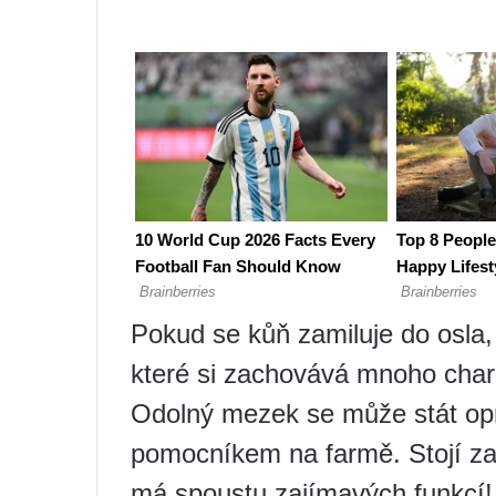
Pokud se kůň zamiluje do osla, 
které si zachovává mnoho chara
Odolný mezek se může stát op
pomocníkem na farmě. Stojí za 
má spoustu zajímavých funkcí!