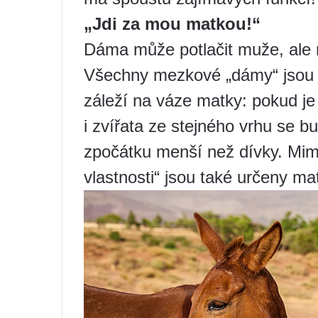
„Jdi za mou matkou!“
Dáma může potlačit muže, ale n
Všechny mezkové „dámy“ jsou 
záleží na váze matky: pokud je
i zvířata ze stejného vrhu se bud
zpočátku menší než dívky. Mim
vlastnosti“ jsou také určeny ma