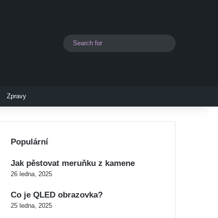
Search
Switch skin
for
Zpravy
Populární
Jak pěstovat meruňku z kamene
26 ledna, 2025
Co je QLED obrazovka?
25 ledna, 2025