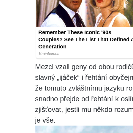
Mezci vzali geny od obou rodič
slavný „ijáček“ i řehtání obyče
že tomuto zvláštnímu jazyku ro
snadno přejde od řehtání k osl
zjišťovat, jestli mu někdo rozu
je vše.