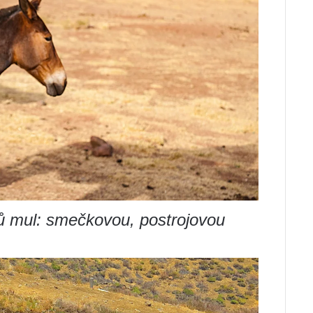
uhů mul: smečkovou, postrojovou