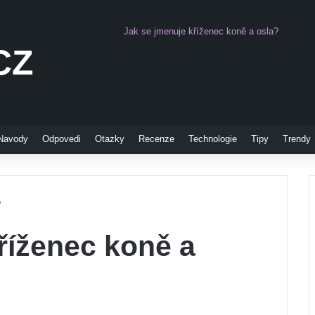
Jak se jmenuje kříženec koně a osla?
CZ
Pinterest
Navody
Odpovedi
Otazky
Recenze
Technologie
Tipy
Trendy
?
říženec koně a