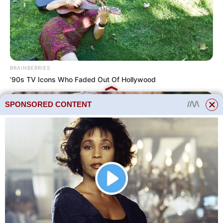
SPONSORED CONTENT