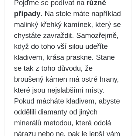
Pojďme se podívat na
různé
případy
. Na stole máte například
malinký křehký kamínek, který se
chystáte zavraždit. Samozřejmě,
když do toho vší silou udeříte
kladivem, krása praskne. Stane
se tak z toho důvodu, že
broušený kámen má ostré hrany,
které jsou nejslabšími místy.
Pokud mácháte kladivem, abyste
oddělili diamanty od jiných
minerálů metodou, která odolá
nárazu nebo ne, pak je lepší vám