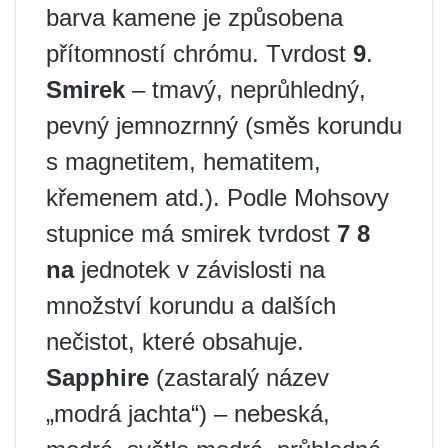
barva kamene je způsobena
přítomností chrómu. Tvrdost
9
.
Smirek
– tmavý, neprůhledný,
pevný jemnozrnný (směs korundu
s magnetitem, hematitem,
křemenem atd.). Podle Mohsovy
stupnice má smirek tvrdost
7 8
na
jednotek v závislosti na
množství korundu a dalších
nečistot, které obsahuje.
Sapphire
(zastaralý název
„modrá jachta“) – nebeská,