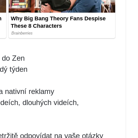
í do Zen
ždý týden
a nativní reklamy
ideích, dlouhých videích,
tržitě odpovídat na vaše otázky