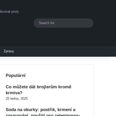
izovat prsty
Search
Switch skin
for
Zpravy
Populární
Co můžete dát brojlerům kromě
krmiva?
25 ledna, 2025
Soda na okurky: postřik, krmení a
zpracování, použití pro zeleninovou