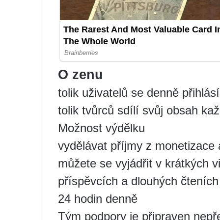
O zenu
tolik uživatelů se denně přihlás
tolik tvůrců sdílí svůj obsah ka
Možnost výdělku
vydělávat příjmy z monetizace 
můžete se vyjádřit v krátkých v
příspěvcích a dlouhých čteních
24 hodin denně
Tým podpory je připraven nepře