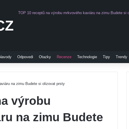
TOP 10 receptů na výrobu mrkvového kaviáru na zimu Budete si ol
CZ
Pinterest
Navody
Odpovedi
Otazky
Recenze
Technologie
Tipy
Trendy
iáru na zimu Budete si olizovat prsty
na výrobu
ru na zimu Budete