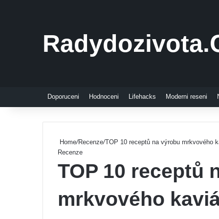
Radydozivota.
Doporuceni
Hodnoceni
Lifehacks
Moderni reseni
Home
/
Recenze
/
TOP 10 receptů na výrobu mrkvového kav
Recenze
TOP 10 receptů 
mrkvového kaviá