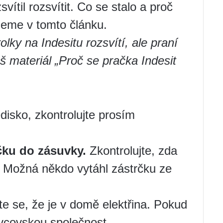
ítil rozsvítit. Co se stalo a proč
deme v tomto článku.
lky na Indesitu rozsvítí, ale praní
š materiál
„Proč se pračka Indesit
edisko, zkontrolujte prosím
rčku do zásuvky.
Zkontrolujte, zda
. Možná někdo vytáhl zástrčku ze
te se, že je v domě elektřina. Pokud
ávcovskou společnost.