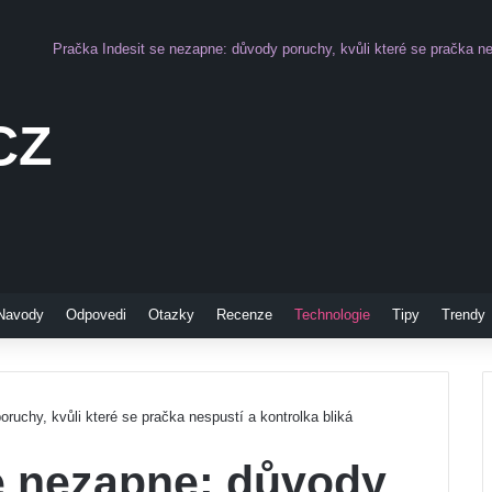
Pračka Indesit se nezapne: důvody poruchy, kvůli které se pračka ne
CZ
Pinterest
Navody
Odpovedi
Otazky
Recenze
Technologie
Tipy
Trendy
ruchy, kvůli které se pračka nespustí a kontrolka bliká
se nezapne: důvody