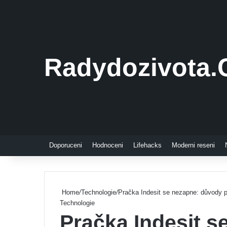
Radydozivota.
Doporuceni
Hodnoceni
Lifehacks
Moderni reseni
Home
/
Technologie
/
Pračka Indesit se nezapne: důvody po
Technologie
Pračka Indesit 