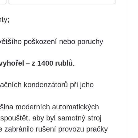
ty;
většího poškození nebo poruchy
) vyhořel –
z 1400 rublů.
tračních kondenzátorů při jeho
většina moderních automatických
 spouštět, aby byl samotný stroj
 zabránilo rušení provozu pračky