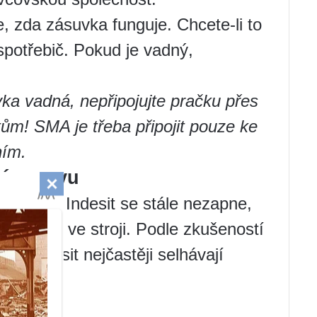
e, zda zásuvka funguje. Chcete-li to
ý spotřebič. Pokud je vadný,
ka vadná, nepřipojujte pračku přes
tům! SMA je třeba připojit pouze ke
ním.
í opravu
žné, ale Indesit se stále nezapne,
součást ve stroji. Podle zkušeností
 Indesit nejčastěji selhávají
blů.