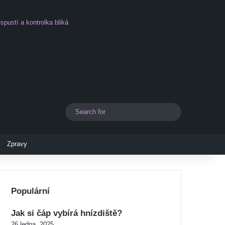
spustí a kontrolka bliká
Search
Switch skin
for
Zpravy
Populární
Jak si čáp vybírá hnízdiště?
26 ledna, 2025