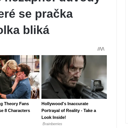
teré se pračka
lka bliká