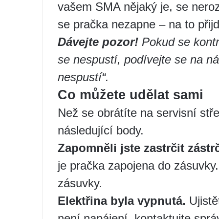
vašem SMA nějaký je, se nerozsv
se pračka nezapne – na to přij
Dávejte pozor!
Pokud se kontro
se nespustí, podívejte se na ná
nespustí“
.
Co můžete udělat sami
Než se obrátíte na servisní stř
následující body.
Zapomněli jste zastrčit zást
je pračka zapojena do zásuvky
zásuvky.
Elektřina byla vypnutá.
Ujistě
není napájení, kontaktujte spr