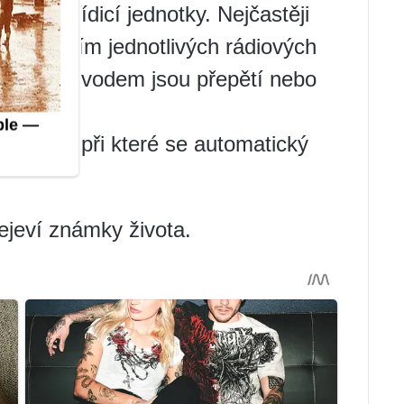
 část řídicí jednotky. Nejčastěji
vyhořením jednotlivých rádiových
desce. Důvodem jsou přepětí nebo
oruchou, při které se automatický
ejeví známky života.