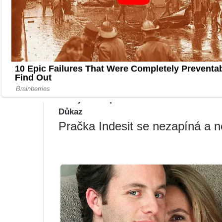
Pravděpodobně selhala výkonová
jsou poruchy modulů spojeny s 
prvků, stop nebo kontaktů na 
pronikání vlhkosti.
Porucha desky je nejčastější p
stroj nezapne.
Důkaz
Pračka Indesit se nezapíná a n