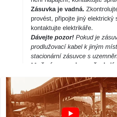
Zásuvka je vadná.
Zkontrolujt
provést, připojte jiný elektrick
kontaktujte elektrikáře.
Dávejte pozor!
Pokud je zásuv
prodlužovací kabel k jiným mís
stacionární zásuvce s uzemně
Možné poruchy vyžadujíc
Pokud jste zkontrolovali vše mo
pravděpodobně selhala některá 
řemeslníků „RemBytTech“ ze SMA
následující díly.
Vadný řídicí modul –
z 2000 ru