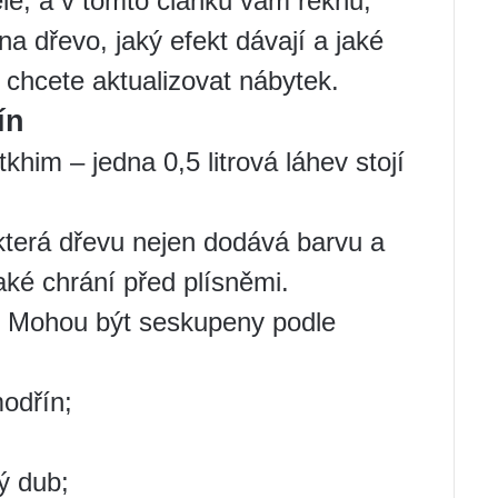
éle, a v tomto článku vám řeknu,
na dřevo, jaký efekt dávají a jaké
 chcete aktualizovat nábytek.
ín
im – jedna 0,5 litrová láhev stojí
která dřevu nejen dodává barvu a
také chrání před plísněmi.
. Mohou být seskupeny podle
modřín;
ý dub;