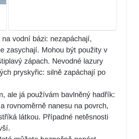
a na vodní bázi: nezapáchají,
e zasychají. Mohou být použity v
 štiplavý zápach. Nevodné lazury
ých pryskyřic: silně zapáchají po
, ale já používám bavlněný hadřík:
 a rovnoměrně nanesu na povrch,
stříká látkou. Případné netěsnosti
vší.