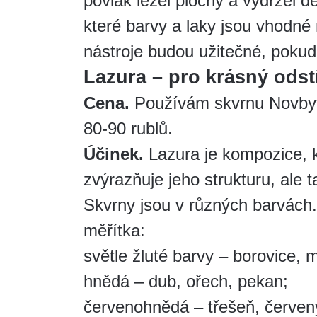
povlak ležel plochý a vydržel d
které barvy a laky jsou vhodné 
nástroje budou užitečné, pokud
Lazura – pro krásný odst
Cena.
Používám skvrnu Novbytkh
80-90 rublů.
Účinek.
Lazura je kompozice, 
zvýrazňuje jeho strukturu, ale 
Skvrny jsou v různých barvách
měřítka:
světle žluté barvy – borovice, 
hnědá – dub, ořech, pekan;
červenohnědá – třešeň, červen