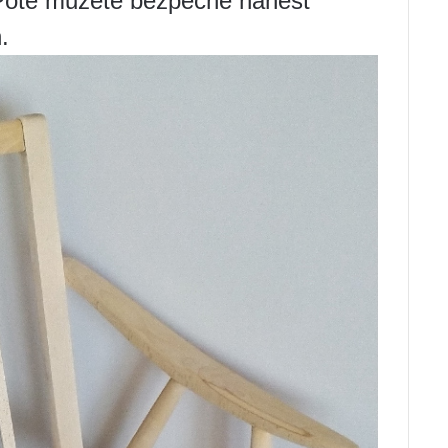
 Poté můžete bezpečně nanést
.