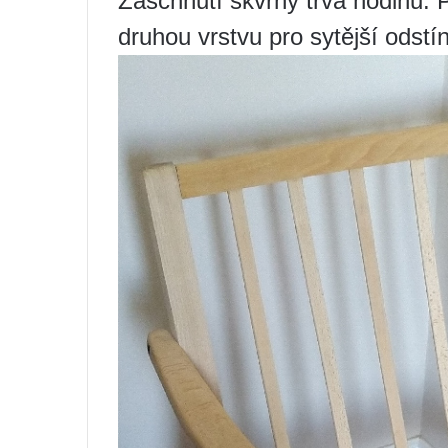
Zaschnutí skvrny trvá hodinu.
druhou vrstvu pro sytější odstín