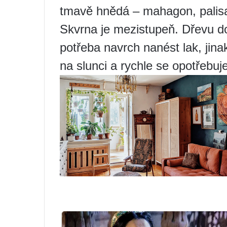
tmavě hnědá – mahagon, palisa
Skvrna je mezistupeň. Dřevu d
potřeba navrch nanést lak, jin
na slunci a rychle se opotřebuje