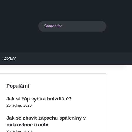
Search
Switch skin
for
Zpravy
Populární
Jak si čáp vybírá hnízdiště?
26 ledna, 2025
Jak se zbavit zápachu spáleniny v
mikrovlnné troubě
26 ledna, 2025