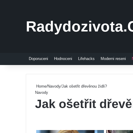
Radydozivota.
Doporuceni
Hodnoceni
Lifehacks
Moderni reseni
Home
/
Navody
/
Jak ošetřit dřevěnou židli?
Navody
Jak ošetřit dřevě