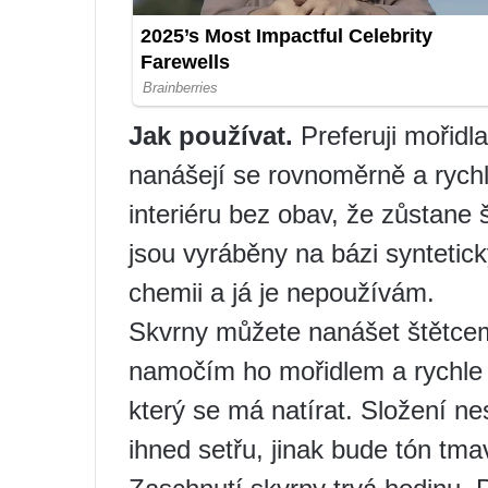
Jak používat.
Preferuji mořidl
nanášejí se rovnoměrně a rychl
interiéru bez obav, že zůstane
jsou vyráběny na bázi syntetick
chemii a já je nepoužívám.
Skvrny můžete nanášet štětcem
namočím ho mořidlem a rychle
který se má natírat. Složení ne
ihned setřu, jinak bude tón tma