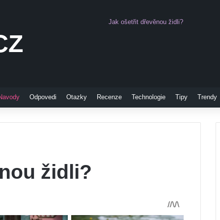
Jak ošetřit dřevěnou židli?
CZ
Pinterest
Navody
Odpovedi
Otazky
Recenze
Technologie
Tipy
Trendy
nou židli?