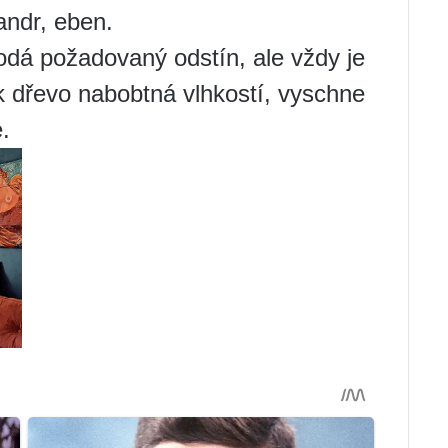
ndr, eben.
odá požadovaný odstín, ale vždy je
ak dřevo nabobtná vlhkostí, vyschne
.