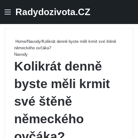
Radydozivota.CZ
Menu
Se
Home
/
Navody
/
Kolikrát denně byste měli krmit své štěně
německého ovčáka?
Navody
Kolikrát denně
byste měli krmit
své štěně
německého
ovčáka?