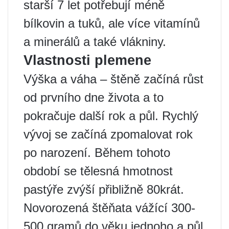
starší 7 let potřebují méně
bílkovin a tuků, ale více vitamínů
a minerálů a také vlákniny.
Vlastnosti plemene
Výška a váha – štěně začíná růst
od prvního dne života a to
pokračuje další rok a půl. Rychlý
vývoj se začíná zpomalovat rok
po narození. Během tohoto
období se tělesná hmotnost
pastýře zvýší přibližně 80krát.
Novorozená štěňata vážící 300-
500 gramů do věku jednoho a půl