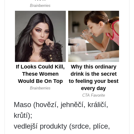
Maso (hovězí, jehněčí, králičí,
krůtí);
vedlejší produkty (srdce, plíce,