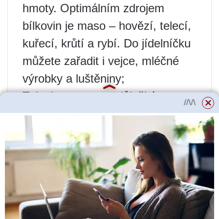
hmoty. Optimálním zdrojem
bílkovin je maso – hovězí, telecí,
kuřecí, krůtí a rybí. Do jídelníčku
můžete zařadit i vejce, mléčné
výrobky a luštěniny;
Tuky jsou pro psy důležitým
zdrojem energie. Jsou také
nezbytné pro udržení zdravé
kůže a srsti. Optimálními zdroji
tuků jsou oleje (olivový, lněný,
řepkový) a ryby;
Sacharidy jsou pro tělo psa