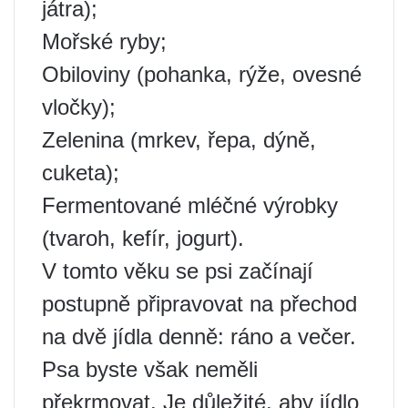
játra);
Mořské ryby;
Obiloviny (pohanka, rýže, ovesné
vločky);
Zelenina (mrkev, řepa, dýně,
cuketa);
Fermentované mléčné výrobky
(tvaroh, kefír, jogurt).
V tomto věku se psi začínají
postupně připravovat na přechod
na dvě jídla denně: ráno a večer.
Psa byste však neměli
překrmovat. Je důležité, aby jídlo