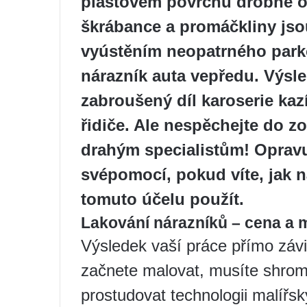
plastovém povrchu drobné odě
škrábance a promáčkliny jso
vyústěním neopatrného park
nárazník auta vepředu. Výsl
zabroušený díl karoserie kaz
řidiče. Ale nespěchejte do zo
drahým specialistům! Opravu
svépomocí, pokud víte, jak ná
tomuto účelu použít.
Lakování nárazníků – cena a m
Výsledek vaší práce přímo závis
začnete malovat, musíte shromá
prostudovat technologii malířsk