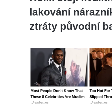
lakování nárazní
ztráty původní b