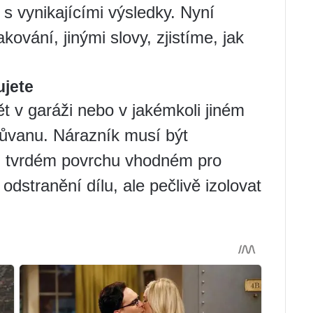
s vynikajícími výsledky. Nyní
ování, jinými slovy, zjistíme, jak
ujete
 v garáži nebo v jakémkoli jiném
růvanu. Nárazník musí být
m tvrdém povrchu vhodném pro
odstranění dílu, ale pečlivě izolovat