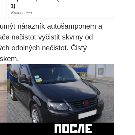
ě umýt nárazník autošamponem a
e nečistot vyčistit skvrny od
ých odolných nečistot. Čistý
uskem.