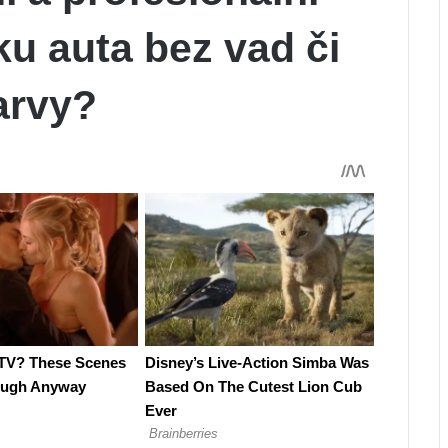
ku auta bez vad či
arvy?