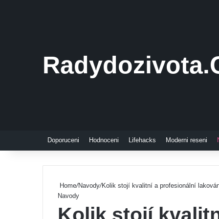
Radydozivota.
Doporuceni
Hodnoceni
Lifehacks
Moderni reseni
Home
/
Navody
/
Kolik stojí kvalitní a profesionální lakov
Navody
Kolik stojí kvalit