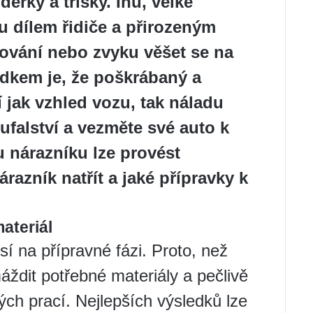
rky a třísky. Inu, velké
u dílem řidiče a přirozeným
ování nebo zvyku věšet se na
edkem je, že poškrábaný a
í jak vzhled vozu, tak náladu
ufalství a vezměte své auto k
 nárazníku lze provést
razník natřít a jaké přípravky k
ateriál
í na přípravné fázi. Proto, než
ždit potřebné materiály a pečlivě
ých prací. Nejlepších výsledků lze