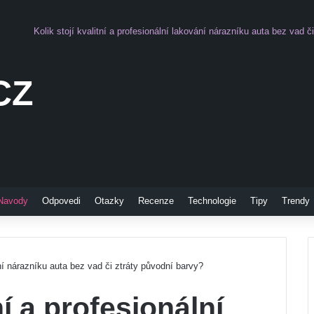
Kolik stojí kvalitní a profesionální lakování nárazníku auta bez vad č
CZ
Pinterest
Navody
Odpovedi
Otazky
Recenze
Technologie
Tipy
Trendy
ání nárazníku auta bez vad či ztráty původní barvy?
ní a profesionální