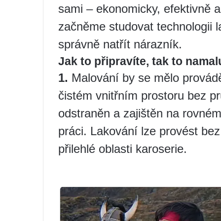
sami – ekonomicky, efektivně a 
začněme studovat technologii lak
správně natřít nárazník.
Jak to připravíte, tak to namal
1.
Malování by se mělo provádět
čistém vnitřním prostoru bez p
odstraněn a zajištěn na rovné
práci. Lakování lze provést bez 
přilehlé oblasti karoserie.