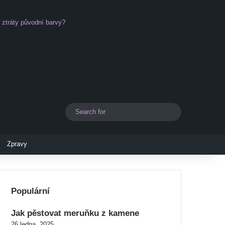
i ztráty původní barvy?
Search
Switch skin
for
Zpravy
Populární
Jak pěstovat meruňku z kamene
26 ledna, 2025