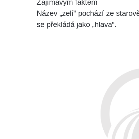
Zajímavým faktem
Název „zelí“ pochází ze starov
se překládá jako „hlava“.