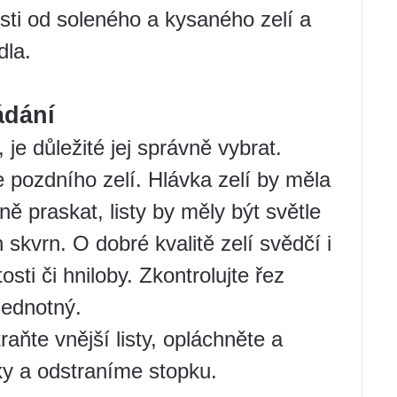
sti od soleného a kysaného zelí a
dla.
ádání
je důležité jej správně vybrat.
e pozdního zelí. Hlávka zelí by měla
ně praskat, listy by měly být světle
skvrn. O dobré kvalitě zelí svědčí i
sti či hniloby. Zkontrolujte řez
jednotný.
aňte vnější listy, opláchněte a
tky a odstraníme stopku.