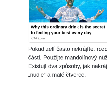
Pokud zelí často nekrájíte, rozd
části. Použijte mandolínový nůž
Existují dva způsoby, jak nakráj
„nudle“ a malé čtverce.