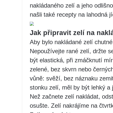
nakládaného zelí a jeho odlišno
našli také recepty na lahodná jí
Jak připravit zelí na nakl
Aby bylo nakládané zelí chutné, 
Nepoužívejte rané zelí, držte s
být elastická, při zmáčknutí mír
zelené, bez skvrn nebo černých 
vůně: svěží, bez náznaku zemito
stonku zelí, měl by být lehký a 
Než začnete zelí nakládat, odstr
osušte. Zelí nakrájíme na čtvr