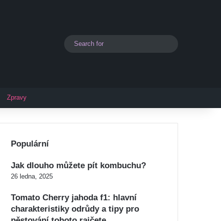
Search
Switch skin
for
Zpravy
Populární
Jak dlouho můžete pít kombuchu?
26 ledna, 2025
Tomato Cherry jahoda f1: hlavní
charakteristiky odrůdy a tipy pro
pěstování tohoto rajčete