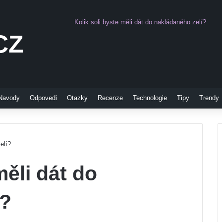
Kolik soli byste měli dát do nakládaného zelí?
CZ
Pinterest
Navody
Odpovedi
Otazky
Recenze
Technologie
Tipy
Trendy
elí?
měli dát do
í?