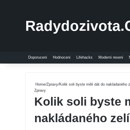
Radydozivota.
Doporuceni
Hodnoceni
Lifehacks
Moderni reseni
Home
/
Zpravy
/
Kolik soli byste měli dát do nakládaného z
Zpravy
Kolik soli byste 
nakládaného zel