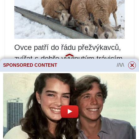
Ovce patří do řádu přežvýkavců,
zvířat s dobře vyvinutým trávicím
SPONSORED CONTENT
ústrojím, takže živiny potřebné
pro svůj organismus snadno
získává z objemného krmiva a
koncentrovaného krmiva. Na
základě údajů z amerických
pokusných stanic je známo, že
na přírůstek živé hmotnosti o 40