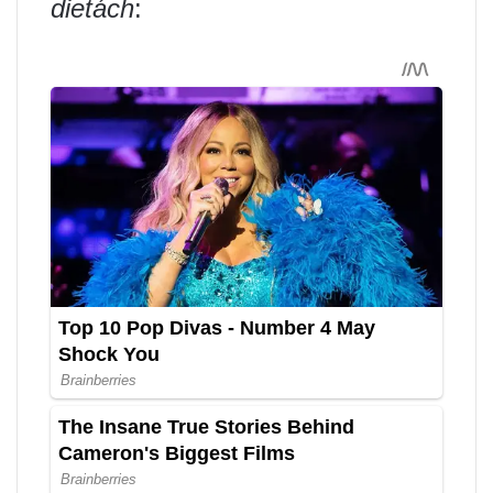
dietách
: