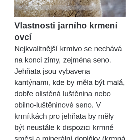
Vlastnosti jarního krmení
ovcí
Nejkvalitnější krmivo se nechává
na konci zimy, zejména seno.
Jehňata jsou vybavena
kantýnami, kde by měla být malá,
dobře olistěná luštěnina nebo
obilno-luštěninové seno. V
krmítkách pro jehňata by měly
být neustále k dispozici krmné
směsi a minerální doplňky (krmná