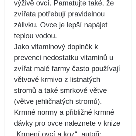
výživě ovcí. Pamatujte také, že
zvířata potřebují pravidelnou
zálivku. Ovce je lepší napájet
teplou vodou.
Jako vitaminový doplněk k
prevenci nedostatku vitaminů u
zvířat malé farmy často používají
větvové krmivo z listnatých
stromů a také smrkové větve
(větve jehličnatých stromů).
Krmné normy a přibližné krmné
dávky pro ovce naleznete v knize
„Krmení ovcí a koz“, autoři: