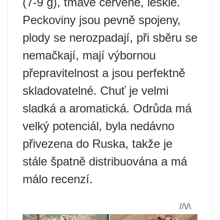
(7-9 g), tmavě červené, lesklé.
Peckoviny jsou pevně spojeny,
plody se nerozpadají, při sběru se
nemačkají, mají výbornou
přepravitelnost a jsou perfektně
skladovatelné. Chuť je velmi
sladká a aromatická. Odrůda má
velký potenciál, byla nedávno
přivezena do Ruska, takže je
stále špatně distribuována a má
málo recenzí.