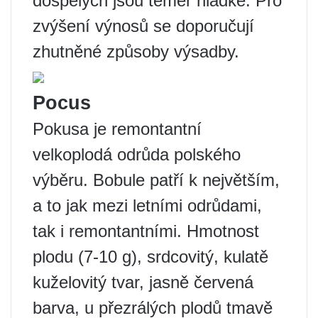
dospělých jsou téměř hladké. Pro
zvýšení výnosů se doporučují
zhutněné způsoby výsadby.
Pocus
Pokusa je remontantní
velkoplodá odrůda polského
výběru. Bobule patří k největším,
a to jak mezi letními odrůdami,
tak i remontantními. Hmotnost
plodu (7-10 g), srdcovitý, kulatě
kuželovitý tvar, jasně červená
barva, u přezrálých plodů tmavě