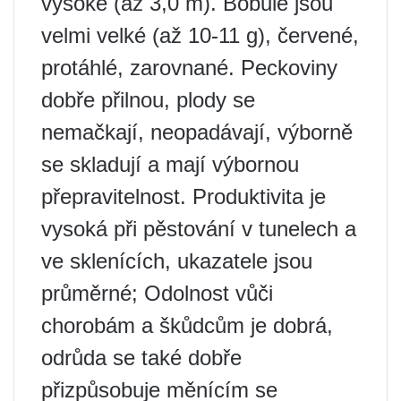
vysoké (až 3,0 m). Bobule jsou
velmi velké (až 10-11 g), červené,
protáhlé, zarovnané. Peckoviny
dobře přilnou, plody se
nemačkají, neopadávají, výborně
se skladují a mají výbornou
přepravitelnost. Produktivita je
vysoká při pěstování v tunelech a
ve sklenících, ukazatele jsou
průměrné; Odolnost vůči
chorobám a škůdcům je dobrá,
odrůda se také dobře
přizpůsobuje měnícím se