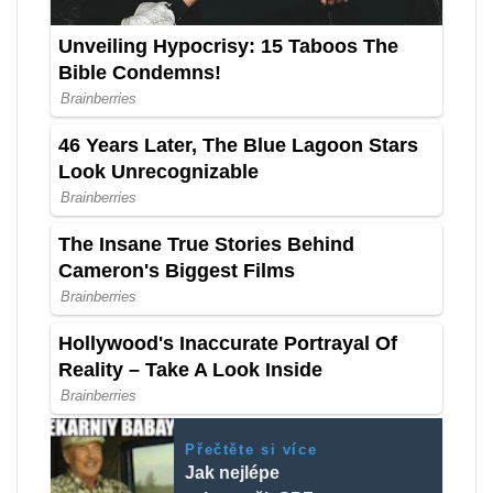
Přečtěte si více
Jak nejlépe