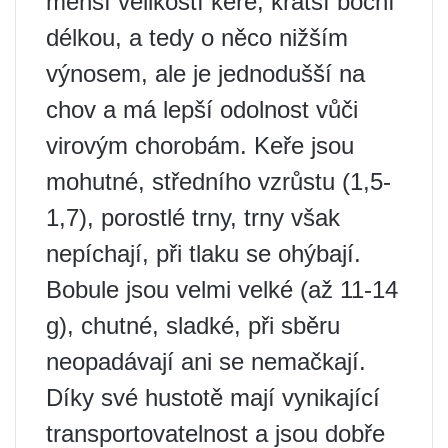
menší velikostí keře, kratší boční
délkou, a tedy o něco nižším
výnosem, ale je jednodušší na
chov a má lepší odolnost vůči
virovým chorobám. Keře jsou
mohutné, středního vzrůstu (1,5-
1,7), porostlé trny, trny však
nepíchají, při tlaku se ohýbají.
Bobule jsou velmi velké (až 11-14
g), chutné, sladké, při sběru
neopadávají ani se nemačkají.
Díky své hustotě mají vynikající
transportovatelnost a jsou dobře