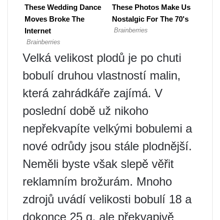
Velká velikost plodů je po chuti
bobulí druhou vlastností malin,
která zahrádkáře zajímá. V
poslední době už nikoho
nepřekvapíte velkými bobulemi a
nové odrůdy jsou stále plodnější.
Neměli byste však slepě věřit
reklamním brožurám. Mnoho
zdrojů uvádí velikosti bobulí 18 a
dokonce 25 g, ale překvapivě