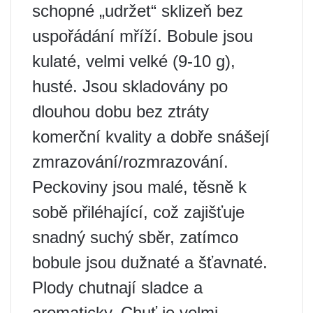
schopné „udržet“ sklizeň bez
uspořádání mříží. Bobule jsou
kulaté, velmi velké (9-10 g),
husté. Jsou skladovány po
dlouhou dobu bez ztráty
komerční kvality a dobře snášejí
zmrazování/rozmrazování.
Peckoviny jsou malé, těsně k
sobě přiléhající, což zajišťuje
snadný suchý sběr, zatímco
bobule jsou dužnaté a šťavnaté.
Plody chutnají sladce a
aromaticky. Chuť je velmi