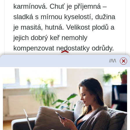
karmínová. Chuť je příjemná –
sladká s mírnou kyselostí, dužina
je masitá, hutná. Velikost plodů a
jejich dobrý keř nemohly
kompenzovat nedostatky odrůdy.
Pokusa prakticky nevytváří
náhradní výhony, proto je velmi
náročná na chov. Odrůda se
množí především rozdělením
keře a přesazením, odstraněním
střední části rostliny, aby se z
kořenů objevily nové výhonky. Ani