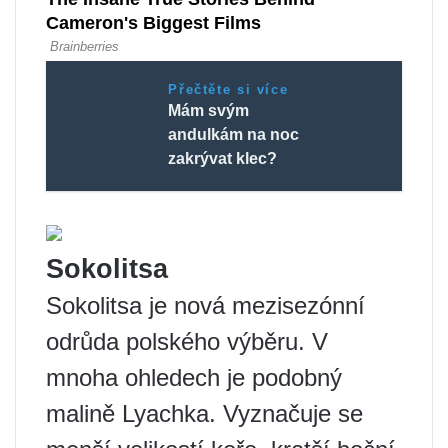
Přečtěte si více
Mám svým
andulkám na noc
zakrývat klec?
Sokolitsa
Sokolitsa je nová mezisezónní
odrůda polského výběru. V
mnoha ohledech je podobný
malině Lyachka. Vyznačuje se