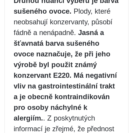
Druhou nuancí výběru je barva
sušeného ovoce.
Plody, které
neobsahují konzervanty, působí
fádně a nenápadně.
Jasná a
šťavnatá barva sušeného
ovoce naznačuje, že při jeho
výrobě byl použit známý
konzervant E220. Má negativní
vliv na gastrointestinální trakt
a je obecně kontraindikován
pro osoby náchylné k
alergiím.
. Z poskytnutých
informací je zřejmé, že přednost