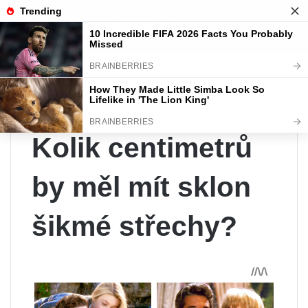
Radydozivota.CZ
Menu
Se
Home
/
Tipy
/
Kolik centimetrů by měl mít sklon šikmé
střechy?
Tipy
Kolik centimetrů
by měl mít sklon
šikmé střechy?