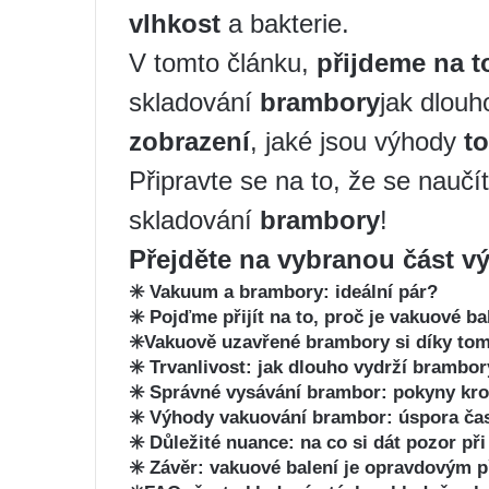
vlhkost
a bakterie. ️
V tomto článku,
přijdeme na t
skladování
brambory
jak dlouh
zobrazení
, jaké jsou výhody
t
Připravte se na to, že se nauč
skladování
brambory
!
Přejděte na vybranou část v
✳️ Vakuum a brambory: ideální pár?
✳️ Pojďme přijít na to, proč je vakuové ba
✳️Vakuově uzavřené brambory si díky tomu 
✳️ Trvanlivost: jak dlouho vydrží brambo
✳️ Správné vysávání brambor: pokyny kr
✳️ Výhody vakuování brambor: úspora času
✳️ Důležité nuance: na co si dát pozor p
✳️ Závěr: vakuové balení je opravdovým 