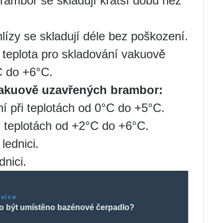
ambor se skladují kratší dobu než
lízy se skladují déle bez poškození.
teplota pro skladování vakuově
C do +6°C.
 vakuově uzavřených brambor:
í při teplotách od 0°C do +5°C.
 teplotách od +2°C do +6°C.
lednici.
dnici.
 více
o být umístěno bazénové čerpadlo?