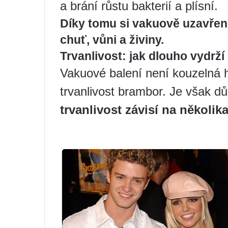
a brání růstu bakterií a plísní.
Díky tomu si vakuově uzavřen
chuť, vůni a živiny.
Trvanlivost: jak dlouho vydrž
Vakuové balení není kouzelná h
trvanlivost brambor. Je však d
trvanlivost závisí na několik