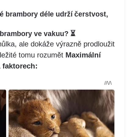
é brambory déle udrží čerstvost,
í brambory ve vakuu? ⏳
ůlka, ale dokáže výrazně prodloužit
ůležité tomu rozumět
Maximální
a faktorech: