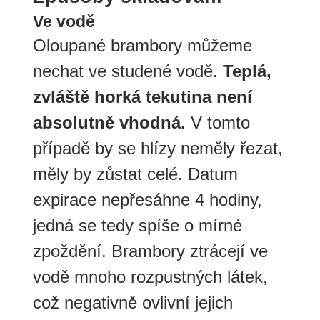
Ve vodě
Oloupané brambory můžeme
nechat ve studené vodě.
Teplá,
zvláště horká tekutina není
absolutně vhodná.
V tomto
případě by se hlízy neměly řezat,
měly by zůstat celé. Datum
expirace nepřesáhne 4 hodiny,
jedná se tedy spíše o mírné
zpoždění. Brambory ztrácejí ve
vodě mnoho rozpustných látek,
což negativně ovlivní jejich