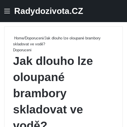
Radydozivota.CZ
Menu
Se
Home
/
Doporuceni
/
Jak dlouho lze oloupané brambory
skladovat ve vodě?
Doporuceni
Jak dlouho lze
oloupané
brambory
skladovat ve
vodě?