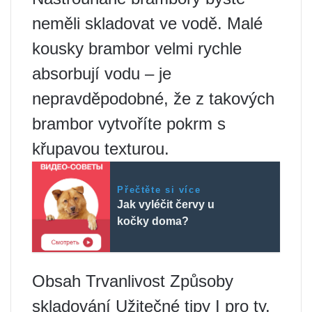
neměli skladovat ve vodě. Malé
kousky brambor velmi rychle
absorbují vodu – je
nepravděpodobné, že z takových
brambor vytvoříte pokrm s
křupavou texturou.
Přečtěte si více
Jak vyléčit červy u
kočky doma?
Obsah Trvanlivost Způsoby
skladování Užitečné tipy I pro ty,