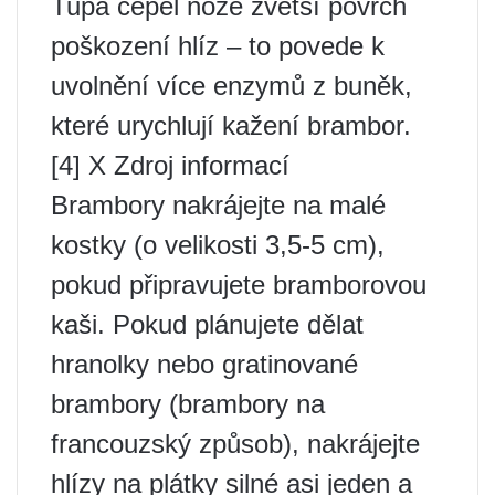
Tupá čepel nože zvětší povrch
poškození hlíz – to povede k
uvolnění více enzymů z buněk,
které urychlují kažení brambor.
[4] X Zdroj informací
Brambory nakrájejte na malé
kostky (o velikosti 3,5-5 cm),
pokud připravujete bramborovou
kaši. Pokud plánujete dělat
hranolky nebo gratinované
brambory (brambory na
francouzský způsob), nakrájejte
hlízy na plátky silné asi jeden a