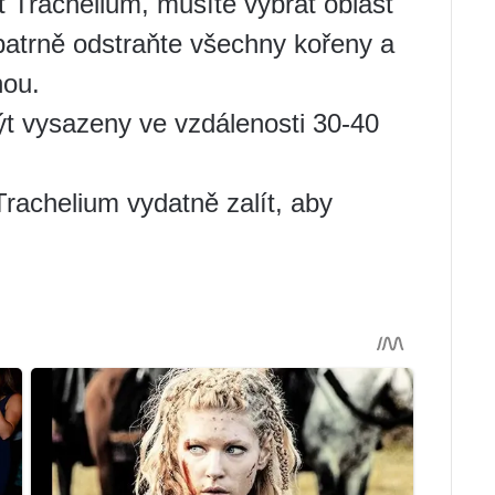
t Trachelium, musíte vybrat oblast
atrně odstraňte všechny kořeny a
nou.
ýt vysazeny ve vzdálenosti 30-40
Trachelium vydatně zalít, aby