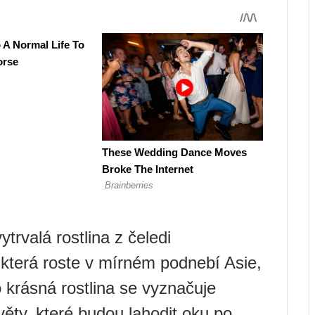
ytrvalá rostlina z čeledi
která roste v mírném podnebí Asie,
 krásná rostlina se vyznačuje
věty, které budou lahodit oku po