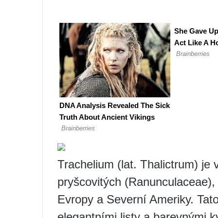
Trachelium (lat. Thalictrum) je v
pryšcovitých (Ranunculaceae), 
Evropy a Severní Ameriky. Tato
elegantními listy a barevnými k