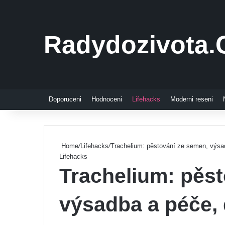
Radydozivota.
Doporuceni
Hodnoceni
Lifehacks
Moderni reseni
Home
/
Lifehacks
/
Trachelium: pěstování ze semen, výsa
Lifehacks
Trachelium: pěs
výsadba a péče,