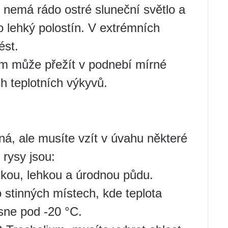
 nemá rádo ostré sluneční světlo a
o lehký polostín. V extrémních
ést.
um může přežít v podnebí mírné
h teplotních výkyvů.
á, ale musíte vzít v úvahu některé
 rysy jsou:
hkou, lehkou a úrodnou půdu.
o stinných místech, kde teplota
sne pod -20 °C.