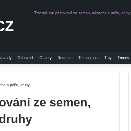
Trachelium: pěstování ze semen, výsadba a péče, druhy
CZ
Pinterest
Navody
Odpovedi
Otazky
Recenze
Technologie
Tipy
Trendy
dba a péče, druhy
tování ze semen,
 druhy