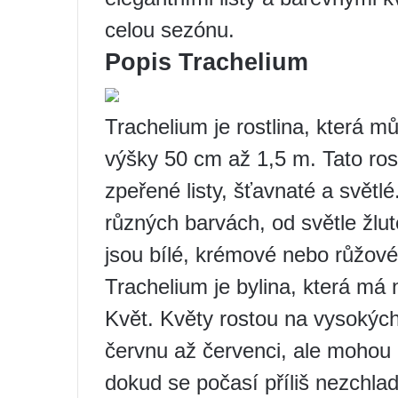
celou sezónu.
Popis Trachelium
Trachelium je rostlina, která m
výšky 50 cm až 1,5 m. Tato ros
zpeřené listy, šťavnaté a světl
různých barvách, od světle žlut
jsou bílé, krémové nebo růžové
Trachelium je bylina, která má n
Květ. Květy rostou na vysokých
červnu až červenci, ale mohou 
dokud se počasí příliš nezchlad