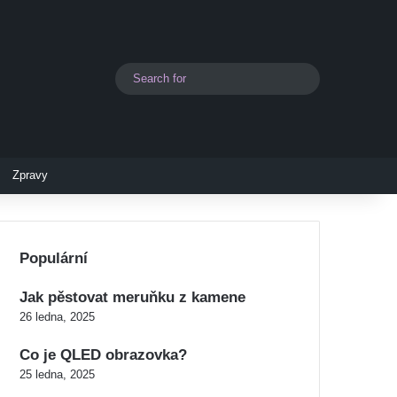
Search
Switch skin
for
Zpravy
Populární
Jak pěstovat meruňku z kamene
26 ledna, 2025
Co je QLED obrazovka?
25 ledna, 2025