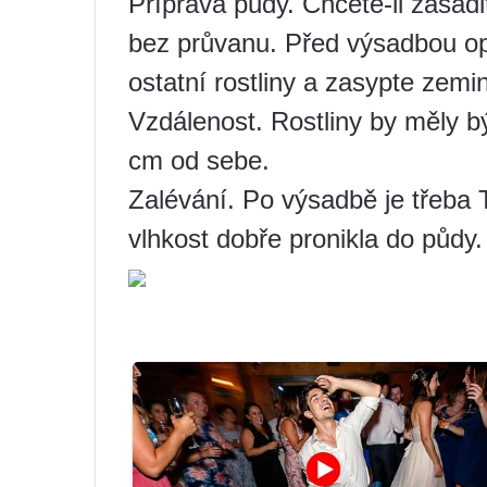
Příprava půdy. Chcete-li zasadi
bez průvanu. Před výsadbou op
ostatní rostliny a zasypte zemi
Vzdálenost. Rostliny by měly b
cm od sebe.
Zalévání. Po výsadbě je třeba 
vlhkost dobře pronikla do půdy.