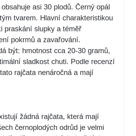
 obsahuje asi 30 plodů. Černý opál
atým tvarem. Hlavní charakteristikou
ti praskání slupky a téměř
bení pokrmů a zavařování.
dá být: hmotnost cca 20-30 gramů,
imální sladkost chuti. Podle recenzí
 tato rajčata nenáročná a mají
stují žádná rajčata, která mají
šech černoplodých odrůd je velmi