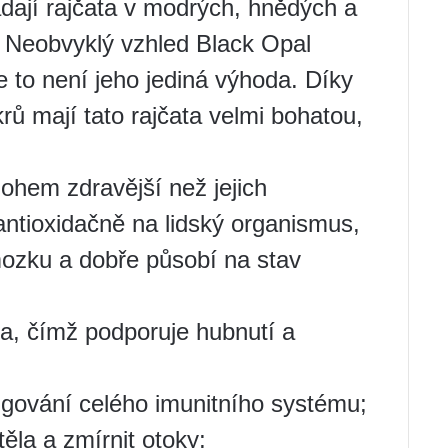
adají rajčata v modrých, hnědých a
 Neobvyklý vzhled Black Opal
e to není jeho jediná výhoda. Díky
rů mají tato rajčata velmi bohatou,
nohem zdravější než jejich
antioxidačně na lidský organismus,
mozku a dobře působí na stav
la, čímž podporuje hubnutí a
ungování celého imunitního systému;
ěla a zmírnit otoky;