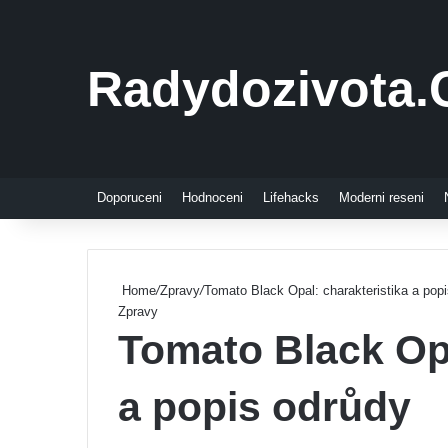
Radydozivota.
Doporuceni
Hodnoceni
Lifehacks
Moderni reseni
Home
/
Zpravy
/
Tomato Black Opal: charakteristika a pop
Zpravy
Tomato Black Opa
a popis odrůdy