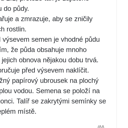
u do půdy.
uje a zmrazuje, aby se zničily
 rostlin.
d výsevem semen je vhodné půdu
 tím, že půda obsahuje mnoho
jejich obnova nějakou dobu trvá.
učuje před výsevem naklíčit.
běžný papírový ubrousek na plochý
teplou vodou. Semena se položí na
onci. Talíř se zakrytými semínky se
eplém místě.