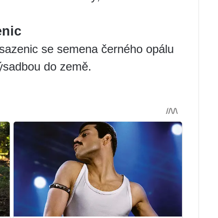
enic
h sazenic se semena černého opálu
 výsadbou do země.