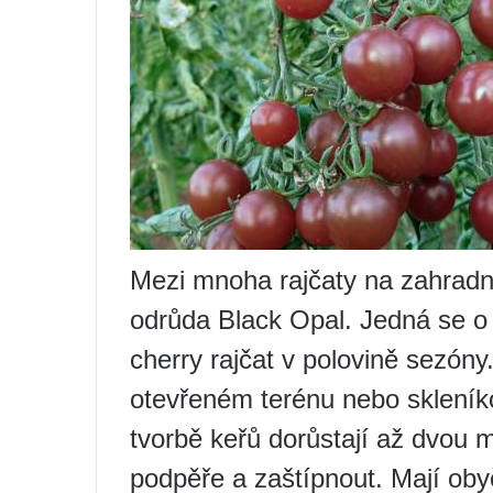
Mezi mnoha rajčaty na zahradní
odrůda Black Opal. Jedná se 
cherry rajčat v polovině sezóny
otevřeném terénu nebo skleník
tvorbě keřů dorůstají až dvou m
podpěře a zaštípnout. Mají obyč