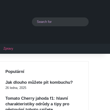
Search
Switch skin
for
Zpravy
Populární
Jak dlouho můžete pít kombuchu?
26 ledna, 2025
Tomato Cherry jahoda f1: hlavní
charakteristiky odrůdy a tipy pro
pěstování tohoto rajčete