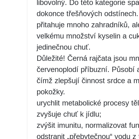
libovolný. Do této kategorie sp
dokonce třešňových odstínech.
přitahuje mnoho zahradníků, al
velkému množství kyselin a cuk
jedinečnou chuť.
Důležité! Černá rajčata jsou m
červenoplodí příbuzní. Působí 
čímž zlepšují činnost srdce a 
pokožky.
urychlit metabolické procesy tě
zvyšuje chuť k jídlu;
zvýšit imunitu, normalizovat f
odstranit „přebytečnou“ vodu z t