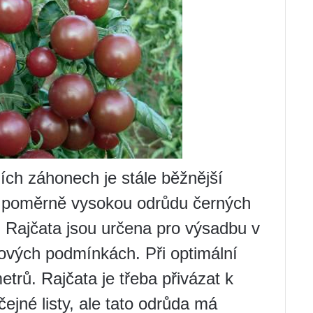
ch záhonech je stále běžnější
o poměrně vysokou odrůdu černých
. Rajčata jsou určena pro výsadbu v
ových podmínkách. Při optimální
etrů. Rajčata je třeba přivázat k
ejné listy, ale tato odrůda má