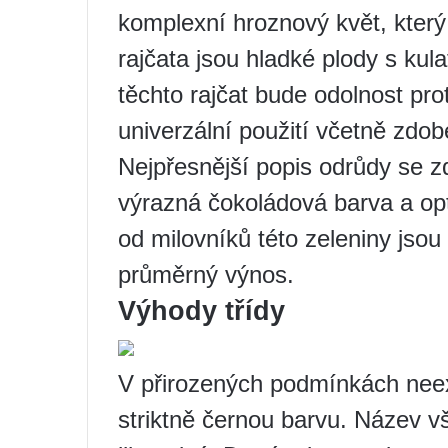
komplexní hroznový květ, který
rajčata jsou hladké plody s kul
těchto rajčat bude odolnost pro
univerzální použití včetně zdo
Nejpřesnější popis odrůdy se z
výrazná čokoládová barva a opt
od milovníků této zeleniny jsou
průměrný výnos.
Výhody třídy
V přirozených podmínkách neexi
striktně černou barvu. Název v