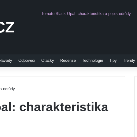
Tomato Black Opal: charakteristika a popis odrůdy
CZ
Pinterest
Navody
Odpovedi
Otazky
Recenze
Technologie
Tipy
Trendy
is odrůdy
l: charakteristika