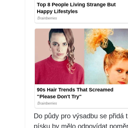
Do půdy pro výsadbu se přidá 
písku by mělo odpovídat poměru