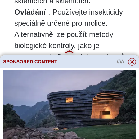
sklenících a sklenících.
Ovládání
. Používejte insekticidy
speciálně určené pro molice.
Alternativně lze použít metody
biologické kontroly, jako je
vysazování přirozených predátorů
SPONSORED CONTENT
škůdce.
Prevence
. Pravidelně kontrolujte
listy, zda se na nich nevyskytují
horníci listů a odstraňujte
napadené oblasti.
Ovládání
. Biologické insekticidy,
jako jsou insekticidy založené na