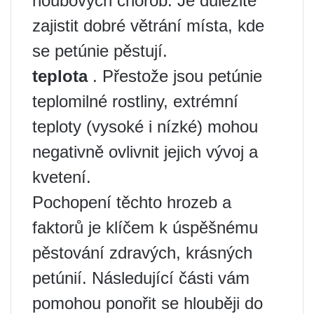
houbových chorob. Je důležité
zajistit dobré větrání místa, kde
se petúnie pěstují.
teplota
. Přestože jsou petúnie
teplomilné rostliny, extrémní
teploty (vysoké i nízké) mohou
negativně ovlivnit jejich vývoj a
kvetení.
Pochopení těchto hrozeb a
faktorů je klíčem k úspěšnému
pěstování zdravých, krásných
petúnií. Následující části vám
pomohou ponořit se hlouběji do