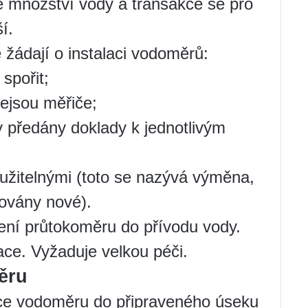
é množství vody a transakce se pro
í.
e žádají o instalaci vodoměrů:
spořit;
ejsou měřiče;
y předány doklady k jednotlivým
užitelnými (toto se nazývá výměna,
lovány nové).
žení průtokoměru do přívodu vody.
lace. Vyžaduje velkou péči.
ěru
ace vodoměru do připraveného úseku