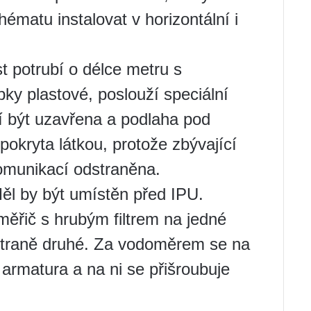
hématu instalovat v horizontální i
t potrubí o délce metru s
bky plastové, poslouží speciální
 být uzavřena a podlaha pod
okryta látkou, protože zbývající
komunikací odstraněna.
Měl by být umístěn před IPU.
měřič s hrubým filtrem na jedné
straně druhé. Za vodoměrem se na
armatura a na ni se přišroubuje