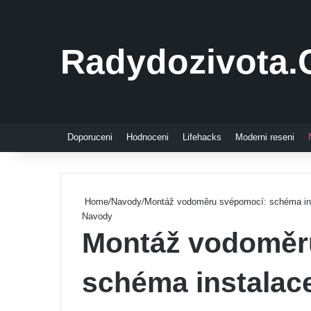
Radydozivota.
Doporuceni
Hodnoceni
Lifehacks
Moderni reseni
Home
/
Navody
/
Montáž vodoměru svépomocí: schéma in
Navody
Montáž vodoměr
schéma instalac