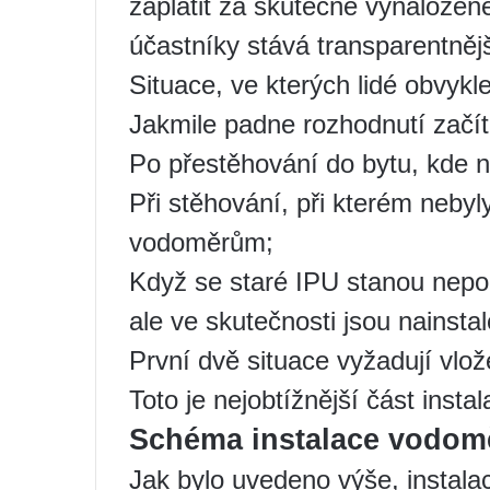
zaplatit za skutečně vynaložen
účastníky stává transparentnějš
Situace, ve kterých lidé obvykl
Jakmile padne rozhodnutí začít 
Po přestěhování do bytu, kde n
Při stěhování, při kterém nebyl
vodoměrům;
Když se staré IPU stanou nepo
ale ve skutečnosti jsou nainsta
První dvě situace vyžadují vlo
Toto je nejobtížnější část insta
Schéma instalace vodom
Jak bylo uvedeno výše, instal