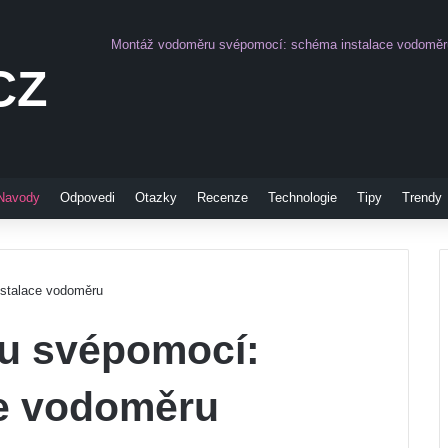
Montáž vodoměru svépomocí: schéma instalace vodoměr
CZ
Pinterest
Navody
Odpovedi
Otazky
Recenze
Technologie
Tipy
Trendy
stalace vodoměru
u svépomocí:
e vodoměru