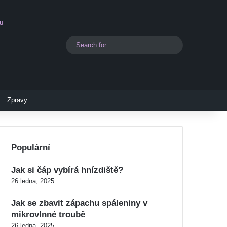
u
Search
Switch skin
for
Zpravy
Populární
Jak si čáp vybírá hnízdiště?
26 ledna, 2025
Jak se zbavit zápachu spáleniny v
mikrovlnné troubě
26 ledna, 2025