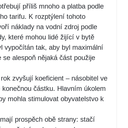
otřebují příliš mnoho a platba podle
o tarifu. K rozptýlení tohoto
voří náklady na vodní zdroj podle
 které mohou lidé žijící v bytě
l vypočítán tak, aby byl maximální
 se alespoň nějaká část použije
ok zvyšují koeficient – násobitel ve
je konečnou částku. Hlavním úkolem
aby mohla stimulovat obyvatelstvo k
 mají prospěch obě strany: stačí