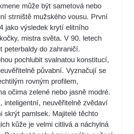
o kmene může být sametová nebo
ní strniště mužského vousu. První
 jako výsledek krytí elitního
očky, mistra světa. V 90. letech
t peterbaldy do zahraničí.
ou pochlubit svalnatou konstitucí,
 neuvěřitelně půvabní. Vyznačují se
echtilým rovným profilem,
a očima zelené nebo jasně modré.
, inteligentní, neuvěřitelně zvědaví
 skrýt pamlsek. Majitelé těchto
ich kůže je velmi citlivá a náchylná