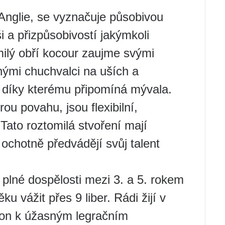
nglie, se vyznačuje působivou
i a přizpůsobivostí jakýmkoli
ilý obří kocour zaujme svými
nými chuchvalci na uších a
díky kterému připomíná mývala.
u povahu, jsou flexibilní,
. Tato roztomilá stvoření mají
 ochotně předvádějí svůj talent
plné dospělosti mezi 3. a 5. rokem
 vážit přes 9 liber. Rádi žijí v
lon k úžasným legračním