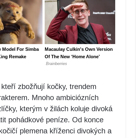
 kteří zbožňují kočky, trendem
rakterem. Mnoho ambiciózních
líčky, kterým v žilách koluje divoká
latit pohádkové peníze. Od konce
 kočičí plemena kříženci divokých a