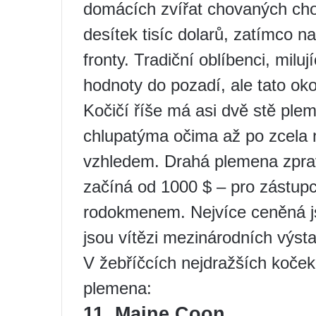
domácích zvířat chovaných cho
desítek tisíc dolarů, zatímco na
fronty. Tradiční oblíbenci, miluj
hodnoty do pozadí, ale tato ok
Kočičí říše má asi dvě stě ple
chlupatýma očima až po zcela 
vzhledem. Drahá plemena zpravi
začíná od 1000 $ – pro zástupc
rodokmenem. Nejvíce ceněná js
jsou vítězi mezinárodních výsta
V žebříčcích nejdražších koček 
plemena:
11. Maine Coon