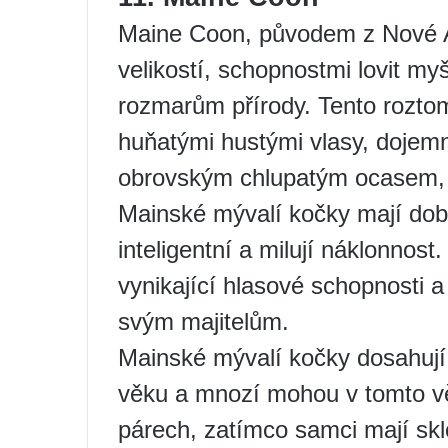
Maine Coon, původem z Nové A
velikostí, schopnostmi lovit myš
rozmarům přírody. Tento roztom
huňatými hustými vlasy, dojem
obrovským chlupatým ocasem, 
Mainské mývalí kočky mají dobro
inteligentní a milují náklonnost
vynikající hlasové schopnosti a
svým majitelům.
Mainské mývalí kočky dosahují 
věku a mnozí mohou v tomto věku
párech, zatímco samci mají sk