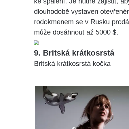
ke spálení. Je nutné zajistit, 
dlouhodobě vystaven otevřeném
rodokmenem se v Rusku prodáva
může dosáhnout až 5000 $.
9. Britská krátkosrstá
Britská krátkosrstá kočka