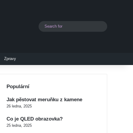
Search
Switch skin
for
Zpravy
Populární
Jak pěstovat meruňku z kamene
26 ledna, 2025
Co je QLED obrazovka?
25 ledna, 2025