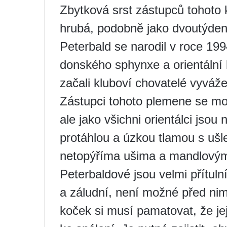
Zbytková srst zástupců tohot
hrubá, podobně jako dvoutýden
Peterbald se narodil v roce 1994
donského sphynxe a orientální k
začali kluboví chovatelé vyváže
Zástupci tohoto plemene se moh
ale jako všichni orientálci jsou
protáhlou a úzkou tlamou s ušl
netopýříma ušima a mandlovým
Peterbaldové jsou velmi přítulní
a záludní, není možné před nimi
koček si musí pamatovat, že jej