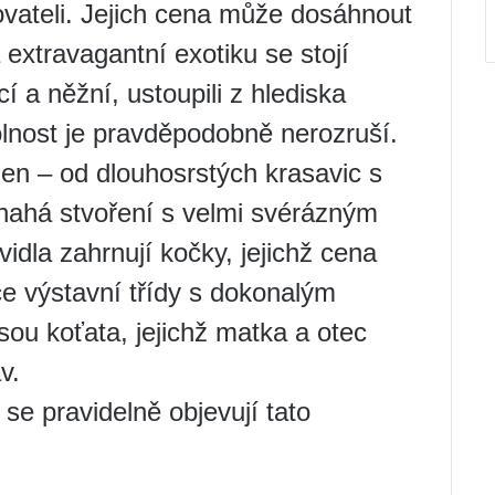
vateli. Jejich cena může dosáhnout
 extravagantní exotiku se stojí
ící a něžní, ustoupili z hlediska
olnost je pravděpodobně nerozruší.
men – od dlouhosrstých krasavic s
nahá stvoření s velmi svérázným
dla zahrnují kočky, jejichž cena
e výstavní třídy s dokonalým
ou koťata, jejichž matka a otec
v.
se pravidelně objevují tato