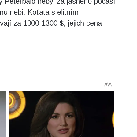
aby Peterbald nebyl za jasného počasí
u nebi. Koťata s elitním
jí za 1000-1300 $, jejich cena