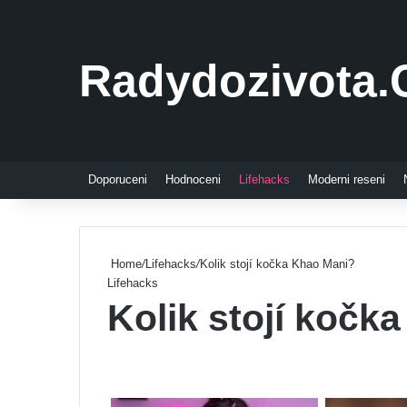
Radydozivota.
Doporuceni
Hodnoceni
Lifehacks
Moderni reseni
Home
/
Lifehacks
/
Kolik stojí kočka Khao Mani?
Lifehacks
Kolik stojí kočk