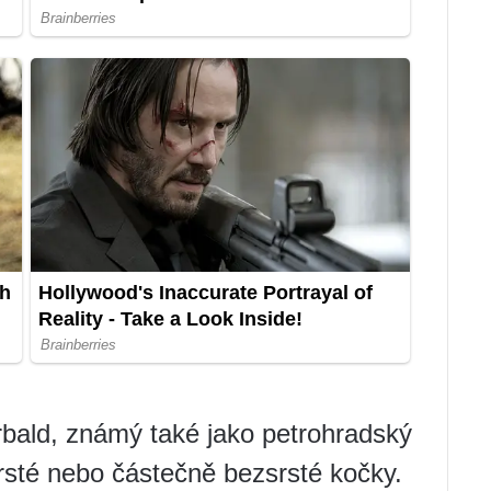
rbald, známý také jako petrohradský
rsté nebo částečně bezsrsté kočky.