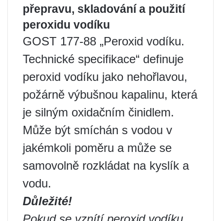
přepravu, skladování a použití
peroxidu vodíku
GOST 177-88 „Peroxid vodíku.
Technické specifikace“ definuje
peroxid vodíku jako nehořlavou,
požárně výbušnou kapalinu, která
je silným oxidačním činidlem.
Může být smíchán s vodou v
jakémkoli poměru a může se
samovolně rozkládat na kyslík a
vodu.
Důležité!
Pokud se vznítí peroxid vodíku,