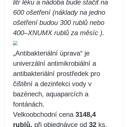
litr léku a nádoba bude stačit na
600 ošetření (náklady na jedno
ošetření budou 300 rublů nebo
400–XNUMX rublů za měsíc ).
„Antibakteriální úprava“ je
univerzální antimikrobiální a
antibakteriální prostředek pro
čištění a dezinfekci vody v
bazénech, aquaparcích a
fontánách.
Velkoobchodní cena
3148,4
rublů.
při objednávce od
32
ks.