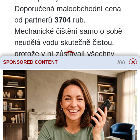
Doporučená maloobchodní cena
od partnerů
3704
rub.
Mechanické čištění samo o sobě
neudělá vodu skutečně čistou,
protože v ní zůstávají všechny
SPONSORED CONTENT
mikroorganismy, takže se
používá dodatečné čištění
pomocí nereagenčních nebo
reagenčních metod.
Metody čištění vody bez použití
činidel
Patří sem typy úpravy vody