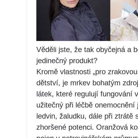
Věděli jste, že tak obyčejná a b
jedinečný produkt?
Kromě vlastnosti „pro zrakovou 
dětství, je mrkev bohatým zdro
látek, které regulují fungování 
užitečný při léčbě onemocnění 
ledvin, žaludku, dále při ztrát
zhoršené potenci. Oranžová ko