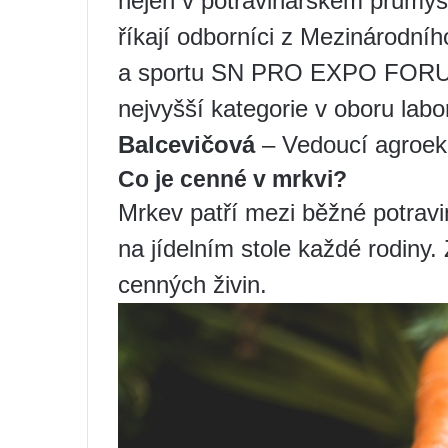
nejen v potravinářském průmysl
říkají odborníci z Mezinárodníh
a sportu SN PRO EXPO FOR
nejvyšší kategorie v oboru labor
Balcevičová
– Vedoucí agroeko
Co je cenné v mrkvi?
Mrkev patří mezi běžné potravin
na jídelním stole každé rodiny
cenných živin.