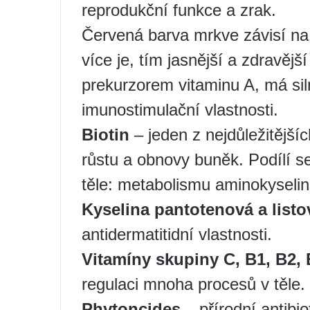
reprodukční funkce a zrak.
Červená barva mrkve závisí na 
více je, tím jasnější a zdravějš
prekurzorem vitaminu A, má sil
imunostimulační vlastnosti.
Biotin
– jeden z nejdůležitějšíc
růstu a obnovy buněk. Podílí s
těle: metabolismu aminokyselin 
Kyselina pantotenová a listo
antidermatitidní vlastnosti.
Vitamíny skupiny C, B1, B2, 
regulaci mnoha procesů v těle.
Phytoncides
– přírodní antibiot