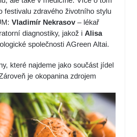
u, ale také v medicíně. Více o tom
o festivalu zdravého životního stylu
UM:
Vladimír Nekrasov
– lékař
atorní diagnostiky, jakož i
Alisa
logické společnosti AGreen Altai.
y, které najdeme jako součást jídel
. Zároveň je okopanina zdrojem