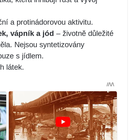
ní a protinádorovou aktivitu.
ek, vápník a jód
– životně důležité
těla. Nejsou syntetizovány
uze s jídlem.
 látek.