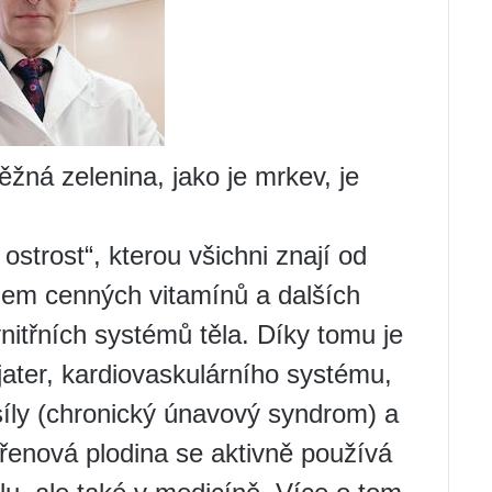
ěžná zelenina, jako je mrkev, je
ostrost“, kterou všichni znají od
jem cenných vitamínů a dalších
vnitřních systémů těla. Díky tomu je
jater, kardiovaskulárního systému,
ě síly (chronický únavový syndrom) a
řenová plodina se aktivně používá