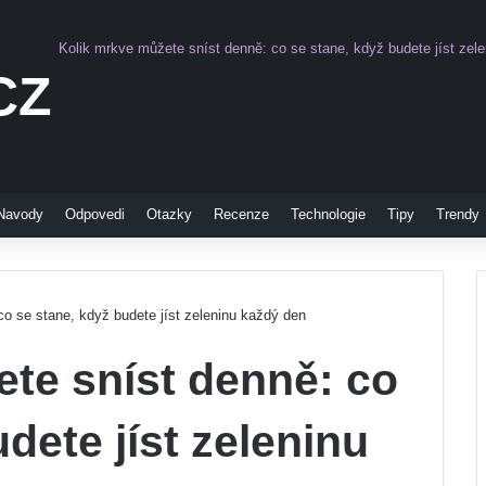
Kolik mrkve můžete sníst denně: co se stane, když budete jíst zel
CZ
Pinterest
Navody
Odpovedi
Otazky
Recenze
Technologie
Tipy
Trendy
o se stane, když budete jíst zeleninu každý den
te sníst denně: co
dete jíst zeleninu