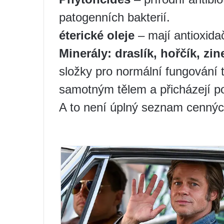
patogenních bakterií.
éterické oleje
– mají antioxidač
Minerály: draslík, hořčík, zin
složky pro normální fungování 
samotným tělem a přicházejí po
A to není úplný seznam cenných