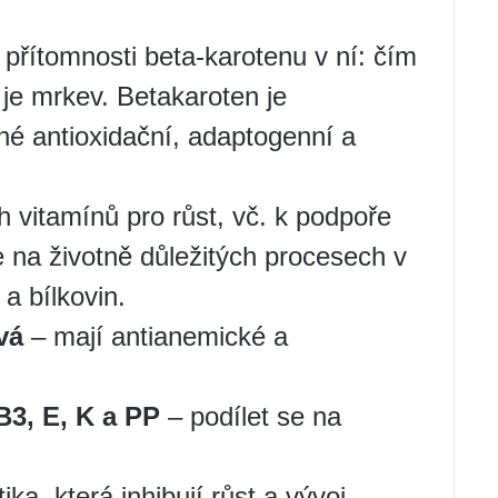
přítomnosti beta-karotenu v ní: čím
í je mrkev. Betakaroten je
né antioxidační, adaptogenní a
h vitamínů pro růst, vč. k podpoře
e na životně důležitých procesech v
a bílkovin.
vá
– mají antianemické a
B3, E, K a PP
– podílet se na
ika, která inhibují růst a vývoj