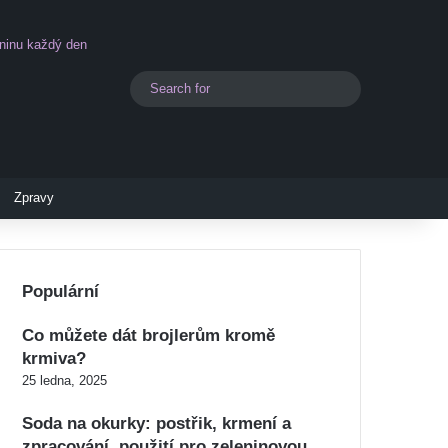
eninu každý den
Search
Switch skin
for
Zpravy
Populární
Co můžete dát brojlerům kromě
krmiva?
25 ledna, 2025
Soda na okurky: postřik, krmení a
zpracování, použití pro zeleninovou