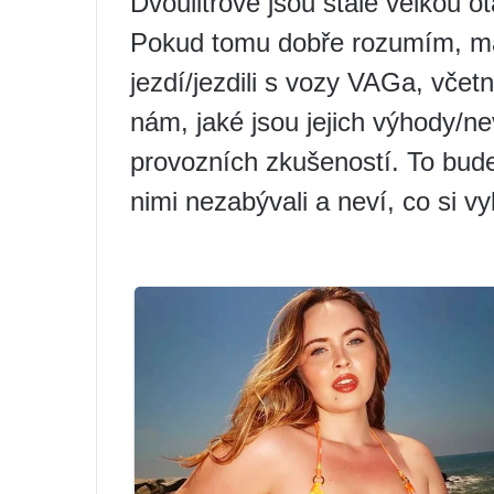
Dvoulitrové jsou stále velkou o
Pokud tomu dobře rozumím, má
jezdí/jezdili s vozy VAGa, včet
nám, jaké jsou jejich výhody/n
provozních zkušeností. To bude 
nimi nezabývali a neví, co si vy