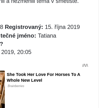
li a nezměnili téma v smetiště.
8
Registrovaný:
15. října 2019
tečné jméno:
Tatiana
t?
a 2019, 20:05