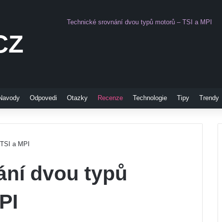
Technické srovnání dvou typů motorů – TSI a MPI
CZ
Pinterest
Navody
Odpovedi
Otazky
Recenze
Technologie
Tipy
Trendy
 TSI a MPI
ání dvou typů
PI