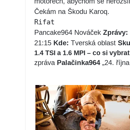
motorech, abychom se nerozšíři
Čekám na Škodu Karoq.
Rifat
Pancake964 Nováček
Zprávy:
21:15
Kde:
Tverská oblast
Sku
1.4 TSI a 1.6 MPI – co si vybra
zpráva
Palačinka964
„24. říjn