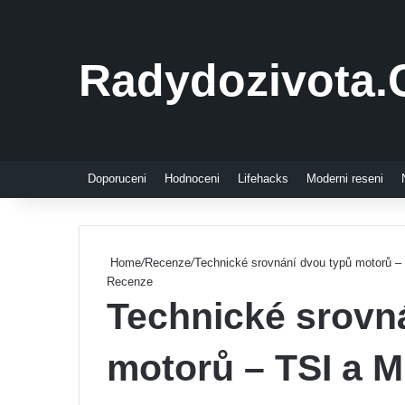
Radydozivota.
Doporuceni
Hodnoceni
Lifehacks
Moderni reseni
Home
/
Recenze
/
Technické srovnání dvou typů motorů –
Recenze
Technické srovn
motorů – TSI a M