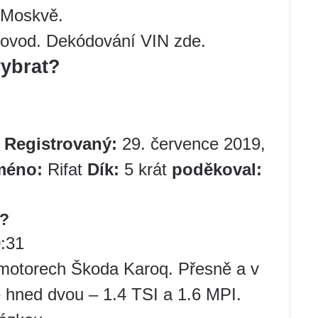
 Moskvě.
ovod. Dekódování VIN zde.
vybrat?
2
Registrovaný:
29. července 2019,
méno:
Rifat
Dík:
5 krát
poděkoval:
t?
0:31
motorech Škoda Karoq. Přesně a v
 hned dvou – 1.4 TSI a 1.6 MPI.