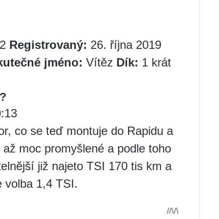
2
Registrovaný:
26. října 2019
kutečné jméno:
Vítěz
Dík:
1 krát
t?
0:13
r, co se teď montuje do Rapidu a
SI až moc promyšlené a podle toho
telnější již najeto TSI 170 tis km a
 volba 1,4 TSI.