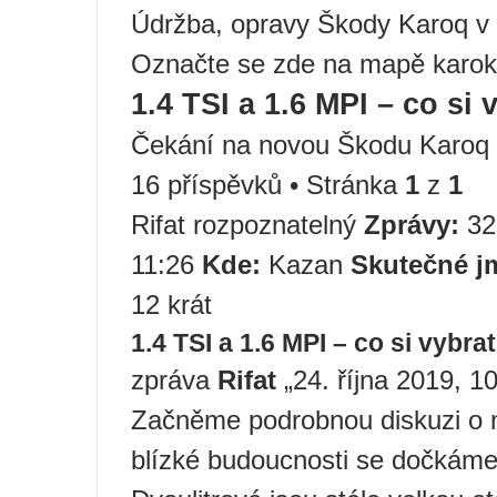
Údržba, opravy Škody Karoq v
Označte se zde na mapě karok
1.4 TSI a 1.6 MPI – co si 
Čekání na novou Škodu Karoq
16 příspěvků • Stránka
1
z
1
Rifat rozpoznatelný
Zprávy:
3
11:26
Kde:
Kazan
Skutečné j
12 krát
1.4 TSI a 1.6 MPI – co si vybra
zpráva
Rifat
„24. října 2019, 1
Začněme podrobnou diskuzi o 
blízké budoucnosti se dočkáme