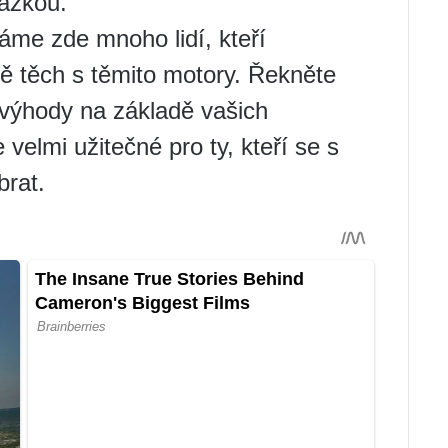
tázkou.
me zde mnoho lidí, kteří
ně těch s těmito motory. Řekněte
evýhody na základě vašich
velmi užitečné pro ty, kteří se s
brat.