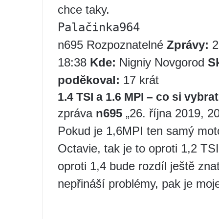
chce taky.
Palačinka964
n695 Rozpoznatelné
Zprávy:
2
18:38
Kde:
Nigniy Novgorod
S
poděkoval:
17 krát
1.4 TSI a 1.6 MPI – co si vybra
zpráva
n695
„26. října 2019, 2
Pokud je 1,6MPI ten samý moto
Octavie, tak je to oproti 1,2 T
oproti 1,4 bude rozdíl ještě zna
nepřináší problémy, pak je moje