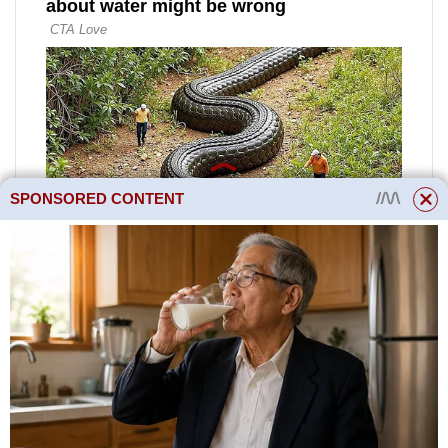
SPONSORED CONTENT
zde
П
– přirozená produktivita ryb
nádrže pro kapry, kg/ha;
Г
– plocha rybníka, ha;