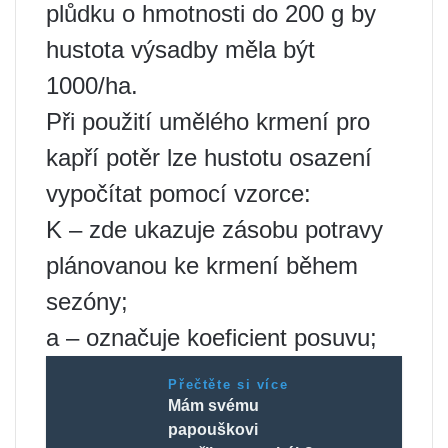
plůdku o hmotnosti do 200 g by
hustota výsadby měla být
1000/ha.
Při použití umělého krmení pro
kapří potěr lze hustotu osazení
vypočítat pomocí vzorce:
K – zde ukazuje zásobu potravy
plánovanou ke krmení během
sezóny;
a – označuje koeficient posuvu;
Přečtěte si více
Mám svému
papouškovi