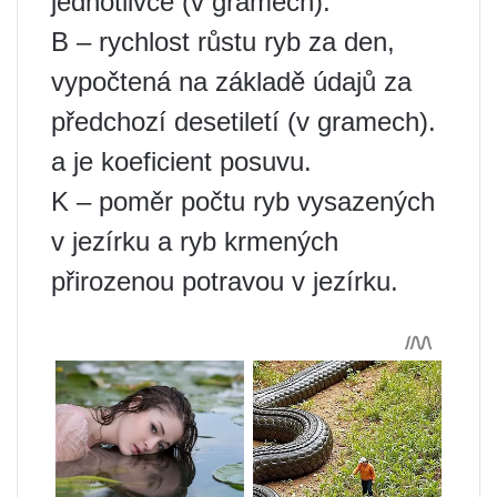
jednotlivce (v gramech).
B – rychlost růstu ryb za den,
vypočtená na základě údajů za
předchozí desetiletí (v gramech).
a je koeficient posuvu.
K – poměr počtu ryb vysazených
v jezírku a ryb krmených
přirozenou potravou v jezírku.