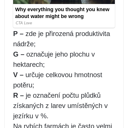
P –
zde je přirozená produktivita
nádrže;
G –
označuje jeho plochu v
hektarech;
V –
určuje celkovou hmotnost
potěru;
R –
je označení počtu plůdků
získaných z larev umístěných v
jezírku v %.
Na rybích farmách je často velmi