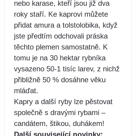
nebo karase, kteří jsou již dva
roky staří. Ke kaprovi můžete
přidat amura a tolstolobika, když
jste předtím odchovali práska
těchto plemen samostatně. K
tomu je na 30 hektar rybníka
vysazeno 50-1 tisíc larev, z nichž
přibližně 50 % dosáhne věku
mláďat.
Kapry a další ryby lze pěstovat
společně s dravými rybami –
candátem, štikou, duhákem!
Další související novinky: