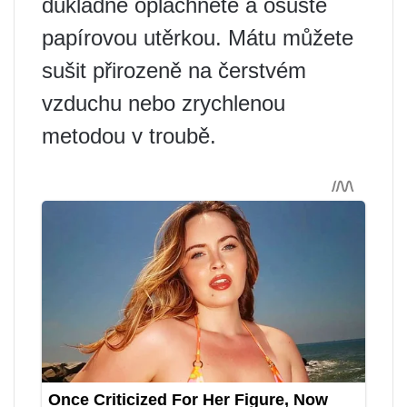
důkladně opláchněte a osušte
papírovou utěrkou. Mátu můžete
sušit přirozeně na čerstvém
vzduchu nebo zrychlenou
metodou v troubě.