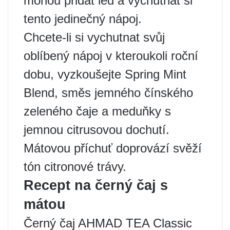
mohou přidat led a vychutnat si
tento jedinečný nápoj.
Chcete-li si vychutnat svůj
oblíbený nápoj v kteroukoli roční
dobu, vyzkoušejte Spring Mint
Blend, směs jemného čínského
zeleného čaje a meduňky s
jemnou citrusovou dochutí.
Mátovou příchuť doprovází svěží
tón citronové trávy.
Recept na černý čaj s
mátou
Černý čaj AHMAD TEA Classic