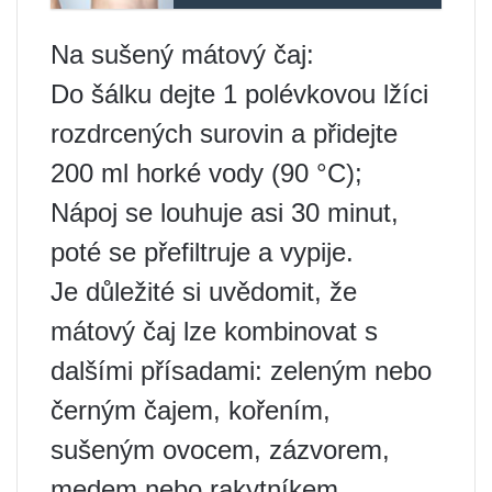
Na sušený mátový čaj:
Do šálku dejte 1 polévkovou lžíci
rozdrcených surovin a přidejte
200 ml horké vody (90 °C);
Nápoj se louhuje asi 30 minut,
poté se přefiltruje a vypije.
Je důležité si uvědomit, že
mátový čaj lze kombinovat s
dalšími přísadami: zeleným nebo
černým čajem, kořením,
sušeným ovocem, zázvorem,
medem nebo rakytníkem.