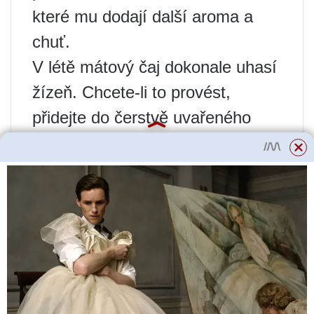
které mu dodají další aroma a
chuť.
V létě mátový čaj dokonale uhasí
žízeň. Chcete-li to provést,
přidejte do čerstvě uvařeného
nápoje několik kostek ledu. Mátu
lze skladovat sušenou nebo
zmrazenou, což vám umožní
vychutnat si čerstvě uvařený
aromatický čaj po celý rok.
Pokud nemáte po ruce čerstvou
mátu, můžete použít mátový a