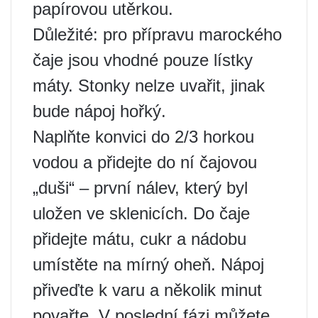
papírovou utěrkou.
Důležité: pro přípravu marockého
čaje jsou vhodné pouze lístky
máty. Stonky nelze uvařit, jinak
bude nápoj hořký.
Naplňte konvici do 2/3 horkou
vodou a přidejte do ní čajovou
„duši“ – první nálev, který byl
uložen ve sklenicích. Do čaje
přidejte mátu, cukr a nádobu
umístěte na mírný oheň. Nápoj
přiveďte k varu a několik minut
povařte. V poslední fázi můžete