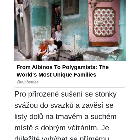
Pro přirozené sušení se stonky
svážou do svazků a zavěsí se
listy dolů na tmavém a suchém
místě s dobrým větráním. Je
důležité vyhýbat se přímému