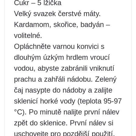
Cukr – 5 lžička
Velký svazek čerstvé máty.
Kardamom, skořice, badyán –
volitelné.
Opláchněte varnou konvici s
dlouhým úzkým hrdlem vroucí
vodou, abyste zabránili vniknutí
prachu a zahřáli nádobu. Zelený
čaj nasypte do nádoby a zalijte
sklenicí horké vody (teplota 95-97
°C). Po minutě nalijte první nálev
zpět do sklenice. První nálev si
uschovejte pro pozdější použití,