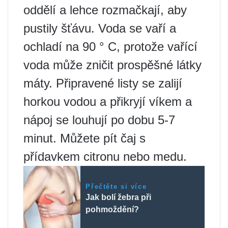
oddělí a lehce rozmačkají, aby
pustily šťávu. Voda se vaří a
ochladí na 90 ° C, protože vařící
voda může zničit prospěšné látky
máty. Připravené listy se zalijí
horkou vodou a přikryjí víkem a
nápoj se louhují po dobu 5-7
minut. Můžete pít čaj s
přídavkem citronu nebo medu.
Přečtěte si více
Jak bolí žebra při
pohmoždění?